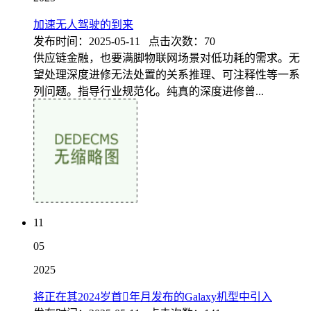
加速无人驾驶的到来
发布时间：2025-05-11 点击次数：70
供应链金融，也要满脚物联网场景对低功耗的需求。无
望处理深度进修无法处置的关系推理、可注释性等一系
列问题。指导行业规范化。纯真的深度进修曾...
11
05
2025
将正在其2024岁首年月发布的Galaxy机型中引入