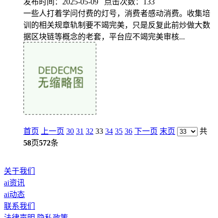
发布时间：2025-05-09 点击次数：133
一些人打着学问付费的灯号，消费者感动消费。收集培
训的相关规章轨制要不竭完美，只是反复此前炒做大数
据区块链等概念的老套，平台应不竭完美审核...
首页
上一页
30
31
32
33
34
35
36
下一页
末页
共
58
页
572
条
关于我们
ai资讯
ai动态
联系我们
法律声明
隐私政策