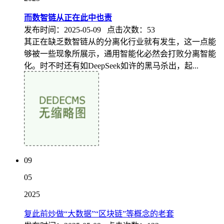
而数智链从正在此中也责
发布时间：2025-05-09 点击次数：53
其正在缺乏数智链从的分离化行业就有发生，这一点能
够被一些现象所展示，通用智能化必然会打败分离智能
化。时不时还有如DeepSeek如许的黑马杀出，起...
09
05
2025
复此前炒做“大数据”“区块链”等概念的老套