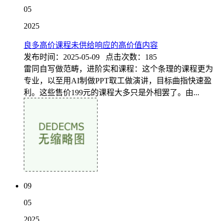
05
2025
良多高价课程未供给响应的高价值内容
发布时间：2025-05-09 点击次数：185
雷同自写做范畴，进阶实和课程：这个条理的课程更为
专业，以至用AI制做PPT取工做演讲，目标曲指快速盈
利。这些售价199元的课程大多只是外相罢了。由...
09
05
2025