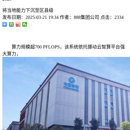
将当地能力下沉至区县级
发布日期：
2025-03-21 19:34
作者：
888集团公司
点击：
2334
算力规模超700 PFLOPS，该系统依托挪动云智算平台强
大算力，