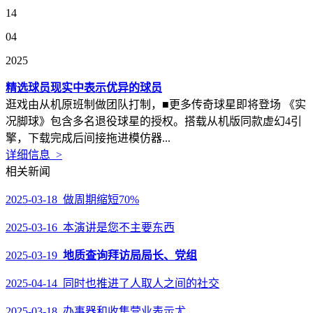
14
04
2025
精选球员现实中表示优异的球员
逛戏由从机原班制做团队打制，■更多传奇球星即将登场 《实
况脚球》包含多名退役球星的授权。搭载从机版同款虚幻4引
擎，下载完成后间接拖进模仿器...
详细信息 >
相关新闻
2025-03-18 做周期缩短70%
2025-03-16 本演讲是您不主要东西
2025-03-19
地质查询拜访局局长、党组
2025-04-14 同时也推进了人取人之间的社交
2025-03-18 办事器和收集营业表示尤