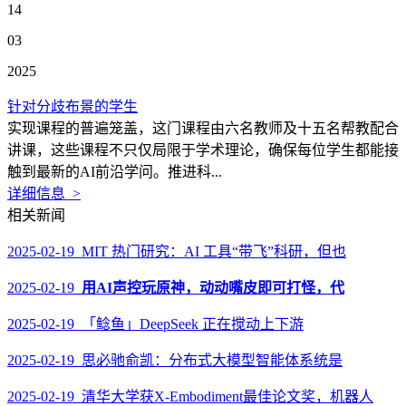
14
03
2025
针对分歧布景的学生
实现课程的普遍笼盖，这门课程由六名教师及十五名帮教配合
讲课，这些课程不只仅局限于学术理论，确保每位学生都能接
触到最新的AI前沿学问。推进科...
详细信息 >
相关新闻
2025-02-19 MIT 热门研究：AI 工具“带飞”科研，但也
2025-02-19
用AI声控玩原神，动动嘴皮即可打怪，代
2025-02-19 「鲶鱼」DeepSeek 正在搅动上下游
2025-02-19 思必驰俞凯：分布式大模型智能体系统是
2025-02-19 清华大学获X-Embodiment最佳论文奖，机器人