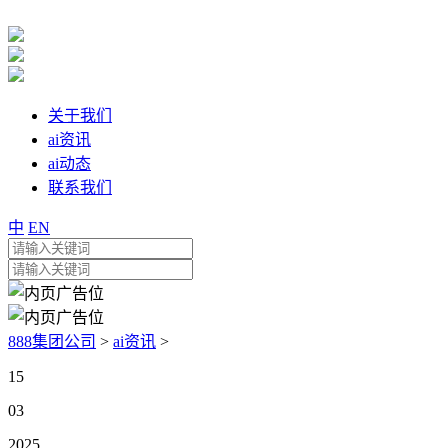
关于我们
ai资讯
ai动态
联系我们
中
EN
888集团公司
>
ai资讯
>
15
03
2025